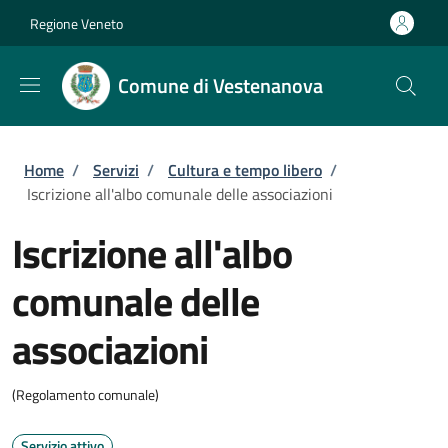
Salta al contenuto principale
Skip to footer content
Regione Veneto
Comune di Vestenanova
Briciole di pane
Home
/
Servizi
/
Cultura e tempo libero
/
Iscrizione all'albo comunale delle associazioni
Iscrizione all'albo
comunale delle
associazioni
(Regolamento comunale)
Servizio attivo