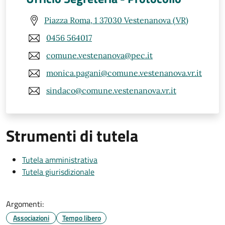
Piazza Roma, 1 37030 Vestenanova (VR)
0456 564017
comune.vestenanova@pec.it
monica.pagani@comune.vestenanova.vr.it
sindaco@comune.vestenanova.vr.it
Strumenti di tutela
Tutela amministrativa
Tutela giurisdizionale
Argomenti:
Associazioni
Tempo libero