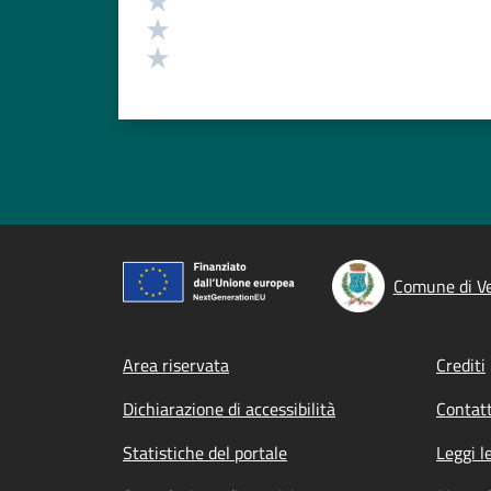
Valuta 2 stelle su 5
Valuta 1 stelle su 5
Comune di V
Footer menu
Area riservata
Crediti
Dichiarazione di accessibilità
Contatt
Statistiche del portale
Leggi l