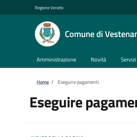
Salta al contenuto principale
Skip to footer content
Regione Veneto
Comune di Vestena
Amministrazione
Novità
Servizi
Briciole di pane
Home
/
Eseguire pagamenti
Eseguire pagamen