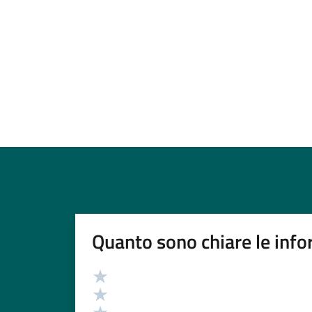
Quanto sono chiare le info
Valutazione
Valuta 5 stelle su 5
Valuta 4 stelle su 5
Valuta 3 stelle su 5