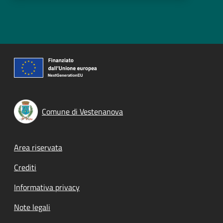
Comune di Vestenanova
Footer menu
Area riservata
Crediti
Informativa privacy
Note legali