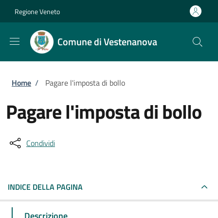
Salta al contenuto principale
Skip to footer content
Regione Veneto
Comune di Vestenanova
Briciole di pane
Home
/
Pagare l'imposta di bollo
Pagare l'imposta di bollo
Condividi
INDICE DELLA PAGINA
Descrizione