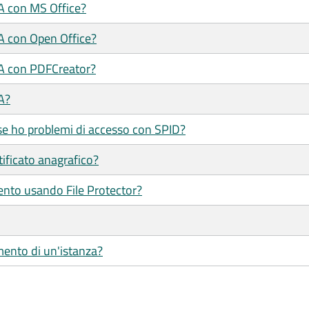
/A con MS Office?
/A con Open Office?
/A con PDFCreator?
A?
se ho problemi di accesso con SPID?
tificato anagrafico?
ento usando File Protector?
mento di un'istanza?