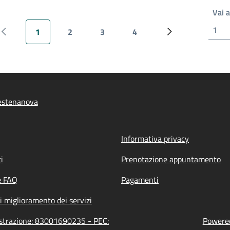
Vai 
1
2
3
4
Pagina precedente
Pagina attuale
Pagina
Pagina
Pagina
Pagina successiv
estenanova
Informativa privacy
i
Prenotazione appuntamento
e FAQ
Pagamenti
i miglioramento dei servizi
istrazione: 83001690235 - PEC:
Powered