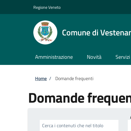
Salta al contenuto principale
Skip to footer content
Regione Veneto
Comune di Vestena
Amministrazione
Novità
Servizi
Briciole di pane
Home
/
Domande frequenti
Domande frequen
Cerca i contenuti che nel titolo