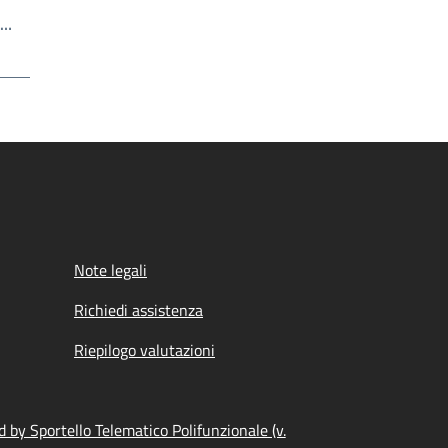
Scrivi il numero della pagina a cui andare
a…
a
Note legali
Richiedi assistenza
Riepilogo valutazioni
 by Sportello Telematico Polifunzionale (v.