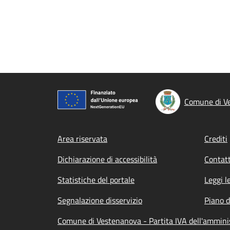
Comune di V
Footer menu
Area riservata
Crediti
Dichiarazione di accessibilità
Contatt
Statistiche del portale
Leggi l
Segnalazione disservizio
Piano d
Comune di Vestenanova - Partita IVA dell'ammin