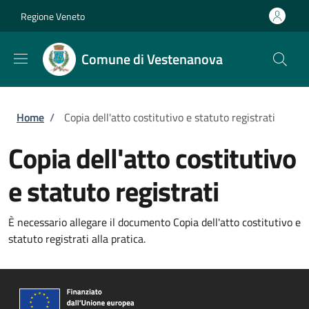
Salta al contenuto principale
Skip to footer content
Regione Veneto
Comune di Vestenanova
Briciole di pane
Home
/
Copia dell'atto costitutivo e statuto registrati
Copia dell'atto costitutivo
e statuto registrati
È necessario allegare il documento Copia dell'atto costitutivo e
statuto registrati alla pratica.