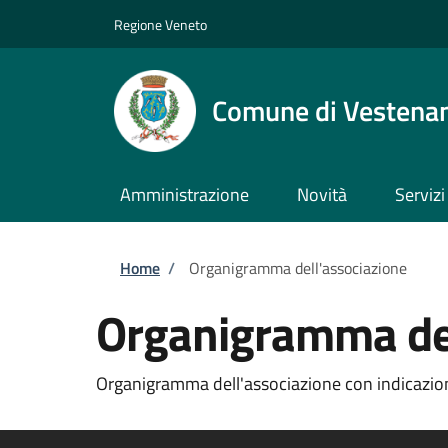
Salta al contenuto principale
Skip to footer content
Regione Veneto
Comune di Vestena
Amministrazione
Novità
Servizi
Briciole di pane
Home
/
Organigramma dell'associazione
Organigramma del
Organigramma dell'associazione con indicazion