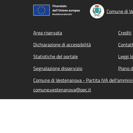
Comune di V
Footer menu
Area riservata
Crediti
Dichiarazione di accessibilità
Contatt
Statistiche del portale
Leggi l
Segnalazione disservizio
Piano d
Comune di Vestenanova - Partita IVA dell'ammin
comune.vestenanova@pec.it