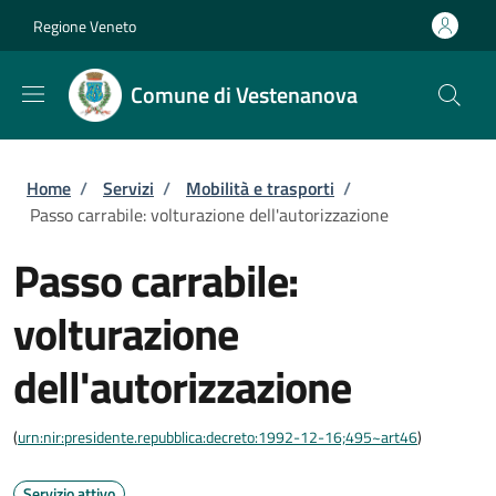
Salta al contenuto principale
Skip to footer content
Regione Veneto
Comune di Vestenanova
Briciole di pane
Home
/
Servizi
/
Mobilità e trasporti
/
Passo carrabile: volturazione dell'autorizzazione
Passo carrabile:
volturazione
dell'autorizzazione
(
urn:nir:presidente.repubblica:decreto:1992-12-16;495~art46
)
Servizio attivo