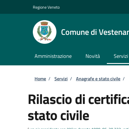
Salta al contenuto principale
Skip to footer content
Regione Veneto
Comune di Vestena
Amministrazione
Novità
Servizi
Briciole di pane
Home
/
Servizi
/
Anagrafe e stato civile
/
Rilascio di certific
stato civile