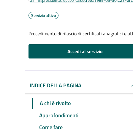
(
urn:nir:presidente.repubblica:decreto:1989-05-30;223~ar
Servizio attivo
Procedimento di rilascio di certificati anagrafici e att
Accedi al servizio
INDICE DELLA PAGINA
A chi è rivolto
Approfondimenti
Come fare