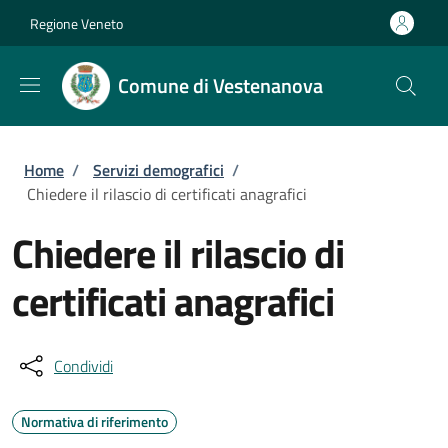
Salta al contenuto principale
Skip to footer content
Regione Veneto
Comune di Vestenanova
Briciole di pane
Home
/
Servizi demografici
/
Chiedere il rilascio di certificati anagrafici
Chiedere il rilascio di
certificati anagrafici
Condividi
Normativa di riferimento