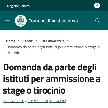
Salta al contenuto principale
Skip to footer content
Regione Veneto
Comune di Vestenanova
Briciole di pane
Home
/
Servizi
/
Vita lavorativa
/
Domanda da parte degli istituti per ammissione a stage o
tirocinio
Domanda da parte degli
istituti per ammissione a
stage o tirocinio
(
urn:nir:stato:legge:1997-06-24;196~art18
)