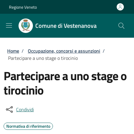
Salta al contenuto principale
Skip to footer content
Regione Veneto
Comune di Vestenanova
Briciole di pane
Home
/
Occupazione, concorsi e assunzioni
/
Partecipare a uno stage o tirocinio
Partecipare a uno stage o
tirocinio
Condividi
Normativa di riferimento