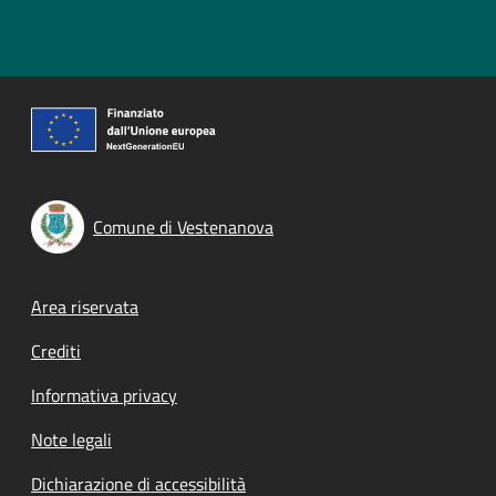
Comune di Vestenanova
Footer menu
Area riservata
Crediti
Informativa privacy
Note legali
Dichiarazione di accessibilità