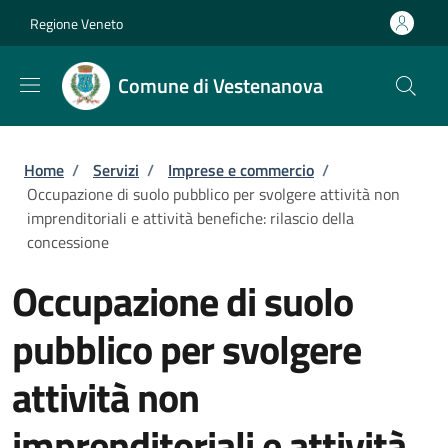
Salta al contenuto principale
Skip to footer content
Regione Veneto
Comune di Vestenanova
Briciole di pane
Home
/
Servizi
/
Imprese e commercio
/
Occupazione di suolo pubblico per svolgere attività non
imprenditoriali e attività benefiche: rilascio della
concessione
Occupazione di suolo
pubblico per svolgere
attività non
imprenditoriali e attività