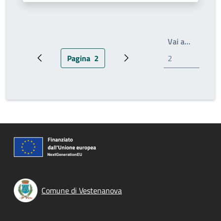
Scrivi il
Vai a…
Pagina
2
Pagina precedente
Pagina attuale
Pagina successiva
Comune di Vestenanova