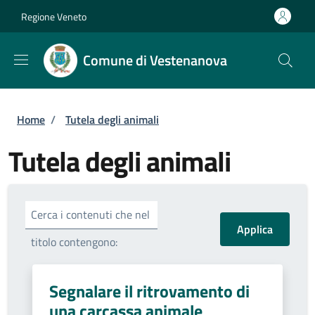
Salta al contenuto principale
Skip to footer content
Regione Veneto
Comune di Vestenanova
Briciole di pane
Home
/
Tutela degli animali
Tutela degli animali
Cerca i contenuti che nel
titolo contengono:
Segnalare il ritrovamento di
una carcassa animale