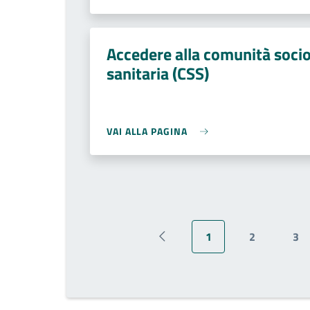
Accedere alla comunità soci
sanitaria (CSS)
VAI ALLA PAGINA
1
2
3
Pagina precedente
Pagina attuale
Pagina
Pa