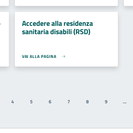
o
Accedere alla residenza
sanitaria disabili (RSD)
VAI ALLA PAGINA
4
5
6
7
8
9
…
gina
Pagina
Pagina
Pagina
Pagina
Pagina
Pagina