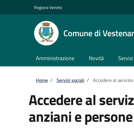
Salta al contenuto principale
Skip to footer content
Regione Veneto
Comune di Vestena
Amministrazione
Novità
Servizi
Briciole di pane
Home
/
Servizi sociali
/
Accedere al servizio
Accedere al serviz
anziani e persone 