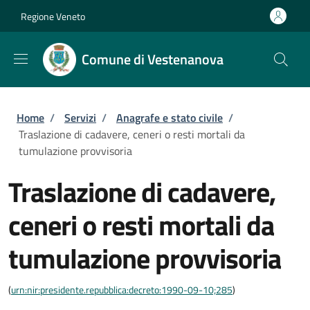
Salta al contenuto principale
Skip to footer content
Regione Veneto
Comune di Vestenanova
Briciole di pane
Home
/
Servizi
/
Anagrafe e stato civile
/
Traslazione di cadavere, ceneri o resti mortali da
tumulazione provvisoria
Traslazione di cadavere,
ceneri o resti mortali da
tumulazione provvisoria
(
urn:nir:presidente.repubblica:decreto:1990-09-10;285
)