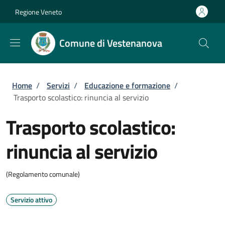
Salta al contenuto principale
Skip to footer content
Regione Veneto
Comune di Vestenanova
Briciole di pane
Home
/
Servizi
/
Educazione e formazione
/
Trasporto scolastico: rinuncia al servizio
Trasporto scolastico:
rinuncia al servizio
(Regolamento comunale)
Servizio attivo