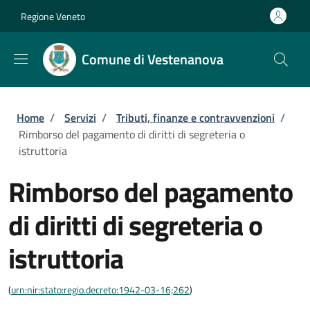
Salta al contenuto principale
Skip to footer content
Regione Veneto
Comune di Vestenanova
Briciole di pane
Home
/
Servizi
/
Tributi, finanze e contravvenzioni
/
Rimborso del pagamento di diritti di segreteria o
istruttoria
Rimborso del pagamento
di diritti di segreteria o
istruttoria
(
urn:nir:stato:regio.decreto:1942-03-16;262
)