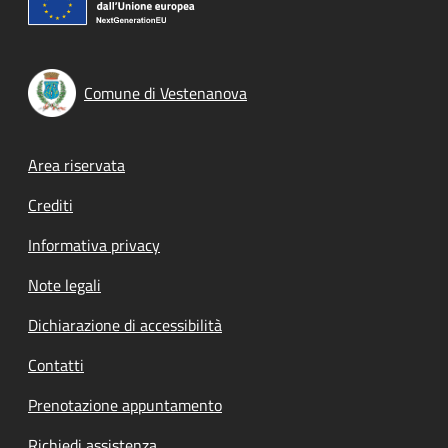
Comune di Vestenanova
Footer menu
Area riservata
Crediti
Informativa privacy
Note legali
Dichiarazione di accessibilità
Contatti
Prenotazione appuntamento
Richiedi assistenza