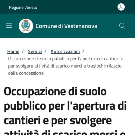
Salta al contenuto principale
Skip to footer content
Regione Veneto
Comune di Vestenanova
Briciole di pane
Home
/
Servizi
/
Autorizzazioni
/
Occupazione di suolo pubblico per l'apertura di cantieri e
per svolgere attività di scarico merci e traslochi: rilascio
della concessione
Occupazione di suolo
pubblico per l'apertura di
cantieri e per svolgere
attività di scarico merci e