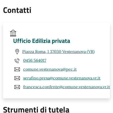
Contatti
Ufficio Edilizia privata
Piazza Roma, 1 37030 Vestenanova (VR)
0456 564017
comune.vestenanova@pec.it
serafino.presa@comune.vestenanova.vr.it
francesca.confente@comune.vestenanova.vr.it
Strumenti di tutela