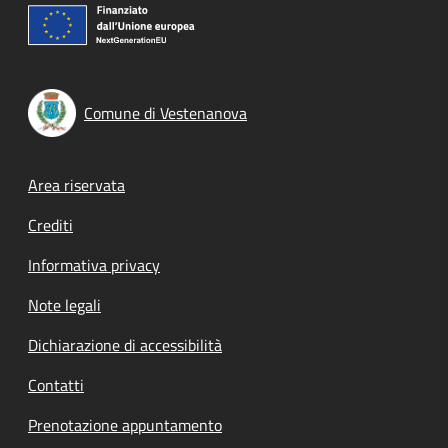
Comune di Vestenanova
Footer menu
Area riservata
Crediti
Informativa privacy
Note legali
Dichiarazione di accessibilità
Contatti
Prenotazione appuntamento