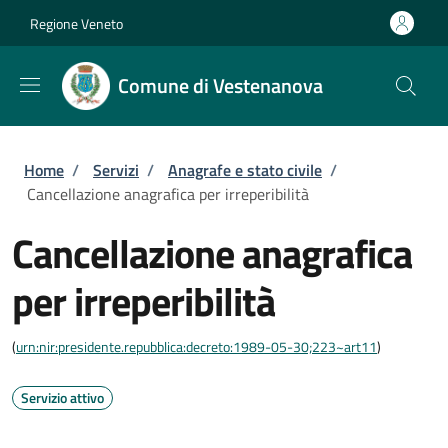
Salta al contenuto principale
Skip to footer content
Regione Veneto
Comune di Vestenanova
Briciole di pane
Home
/
Servizi
/
Anagrafe e stato civile
/
Cancellazione anagrafica per irreperibilità
Cancellazione anagrafica
per irreperibilità
(
urn:nir:presidente.repubblica:decreto:1989-05-30;223~art11
)
Servizio attivo