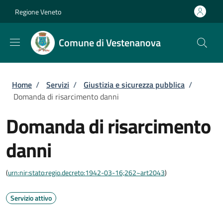
Salta al contenuto principale
Skip to footer content
Regione Veneto
Comune di Vestenanova
Briciole di pane
Home
/
Servizi
/
Giustizia e sicurezza pubblica
/
Domanda di risarcimento danni
Domanda di risarcimento
danni
(
urn:nir:stato:regio.decreto:1942-03-16;262~art2043
)
Servizio attivo