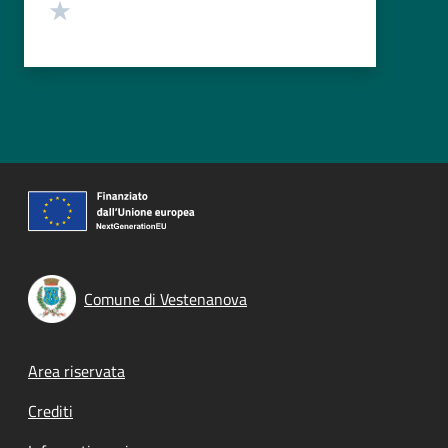
Valuta 1 stelle su 5
Comune di Vestenanova
Footer menu
Area riservata
Crediti