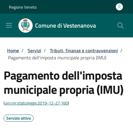
Salta al contenuto principale
Skip to footer content
Regione Veneto
Comune di Vestenanova
Briciole di pane
Home
/
Servizi
/
Tributi, finanze e contravvenzioni
/
Pagamento dell'imposta municipale propria (IMU)
Pagamento dell'imposta
municipale propria (IMU)
(
urn:nir:stato:legge:2019-12-27;160
)
Servizio attivo