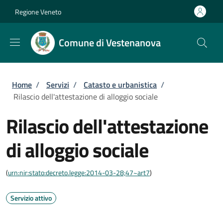
Salta al contenuto principale
Skip to footer content
Regione Veneto
Comune di Vestenanova
Briciole di pane
Home
/
Servizi
/
Catasto e urbanistica
/
Rilascio dell'attestazione di alloggio sociale
Rilascio dell'attestazione
di alloggio sociale
(
urn:nir:stato:decreto.legge:2014-03-28;47~art7
)
Servizio attivo