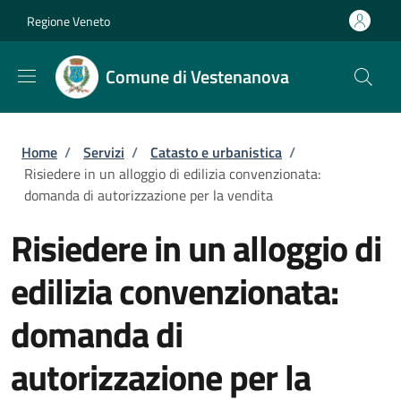
Salta al contenuto principale
Skip to footer content
Regione Veneto
Comune di Vestenanova
Briciole di pane
Home
/
Servizi
/
Catasto e urbanistica
/
Risiedere in un alloggio di edilizia convenzionata:
domanda di autorizzazione per la vendita
Risiedere in un alloggio di
edilizia convenzionata:
domanda di
autorizzazione per la