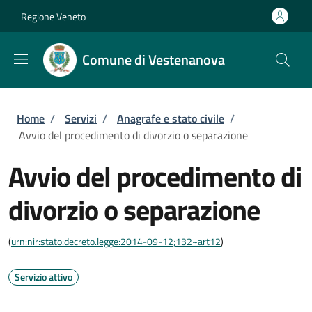
Salta al contenuto principale
Skip to footer content
Regione Veneto
Comune di Vestenanova
Briciole di pane
Home
/
Servizi
/
Anagrafe e stato civile
/
Avvio del procedimento di divorzio o separazione
Avvio del procedimento di
divorzio o separazione
(
urn:nir:stato:decreto.legge:2014-09-12;132~art12
)
Servizio attivo