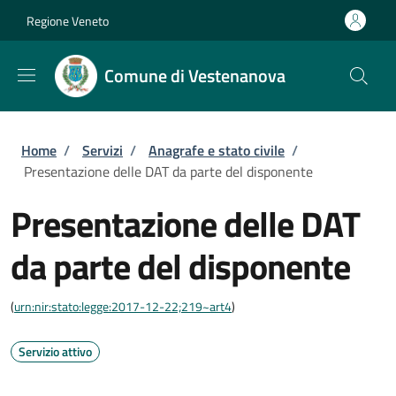
Salta al contenuto principale
Skip to footer content
Regione Veneto
Comune di Vestenanova
Briciole di pane
Home
/
Servizi
/
Anagrafe e stato civile
/
Presentazione delle DAT da parte del disponente
Presentazione delle DAT
da parte del disponente
(
urn:nir:stato:legge:2017-12-22;219~art4
)
Servizio attivo