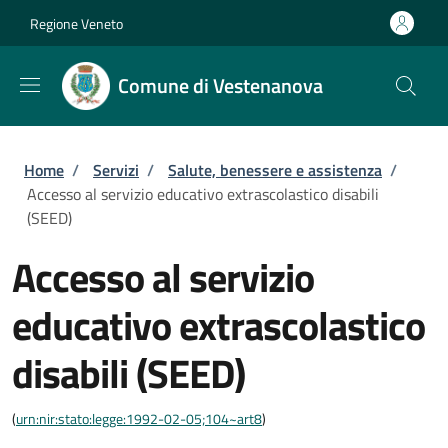
Salta al contenuto principale
Skip to footer content
Regione Veneto
Comune di Vestenanova
Briciole di pane
Home
/
Servizi
/
Salute, benessere e assistenza
/
Accesso al servizio educativo extrascolastico disabili
(SEED)
Accesso al servizio
educativo extrascolastico
disabili (SEED)
(
urn:nir:stato:legge:1992-02-05;104~art8
)