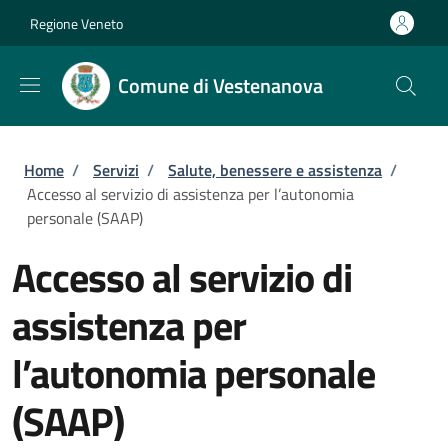
Salta al contenuto principale
Skip to footer content
Regione Veneto
Comune di Vestenanova
Briciole di pane
Home
/
Servizi
/
Salute, benessere e assistenza
/
Accesso al servizio di assistenza per l’autonomia
personale (SAAP)
Accesso al servizio di
assistenza per
l’autonomia personale
(SAAP)