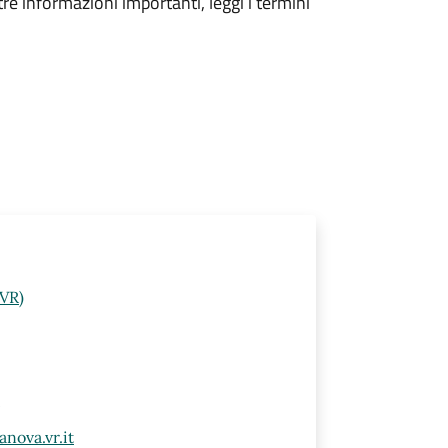
tre informazioni importanti, leggi i termini
(VR)
nova.vr.it