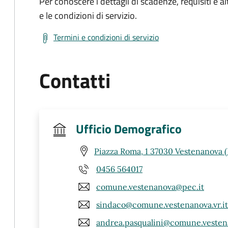
Per conoscere i dettagli di scadenze, requisiti e al
e le condizioni di servizio.
Termini e condizioni di servizio
Contatti
Ufficio Demografico
Piazza Roma, 1 37030 Vestenanova 
0456 564017
comune.vestenanova@pec.it
sindaco@comune.vestenanova.vr.it
andrea.pasqualini@comune.vestena