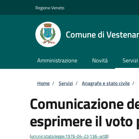
Salta al contenuto principale
Skip to footer content
Regione Veneto
Comune di Vestena
Amministrazione
Novità
Servizi
Briciole di pane
Home
/
Servizi
/
Anagrafe e stato civile
/
Comunicazione del
esprimere il voto 
(
urn:nir:stato:legge:1976-04-23;136~art8
)