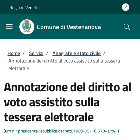
Salta al contenuto principale
Skip to footer content
Regione Veneto
Comune di Vestenanova
Briciole di pane
Home
/
Servizi
/
Anagrafe e stato civile
/
Annotazione del diritto al voto assistito sulla tessera
elettorale
Annotazione del diritto al
voto assistito sulla
tessera elettorale
(
urn:nir:presidente.repubblica:decreto:1960-05-16;570~art41
)