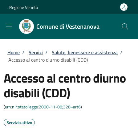
Salta al contenuto principale
Skip to footer content
Regione Veneto
Comune di Vestenanova
Briciole di pane
Home
/
Servizi
/
Salute, benessere e assistenza
/
Accesso al centro diurno disabili (CDD)
Accesso al centro diurno
disabili (CDD)
(
urn:nir:stato:legge:2000-11-08;328~art6
)
Servizio attivo