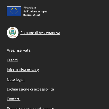
Comune di Vestenanova
Footer menu
Area riservata
Crediti
Informativa privacy
Note legali
Dichiarazione di accessibilità
Contatti
Prenotazione appuntamento