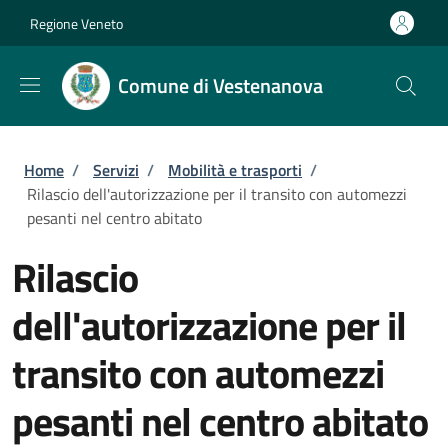
Salta al contenuto principale
Skip to footer content
Regione Veneto
Comune di Vestenanova
Briciole di pane
Home
/
Servizi
/
Mobilità e trasporti
/
Rilascio dell'autorizzazione per il transito con automezzi
pesanti nel centro abitato
Rilascio
dell'autorizzazione per il
transito con automezzi
pesanti nel centro abitato