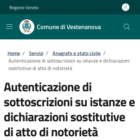
Salta al contenuto principale
Skip to footer content
Regione Veneto
Comune di Vestenanova
Briciole di pane
Home
/
Servizi
/
Anagrafe e stato civile
/
Autenticazione di sottoscrizioni su istanze e dichiarazioni
sostitutive di atto di notorietà
Autenticazione di
sottoscrizioni su istanze e
dichiarazioni sostitutive
di atto di notorietà