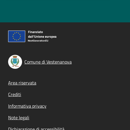
Comune di Vestenanova
Footer menu
Area riservata
Crediti
Informativa privacy
Note legali
Dichiarazione di accessibilità