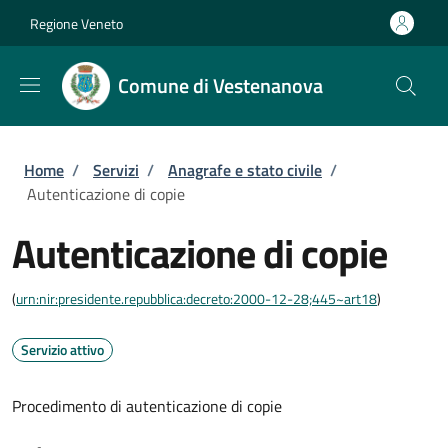
Salta al contenuto principale
Skip to footer content
Regione Veneto
Comune di Vestenanova
Briciole di pane
Home
/
Servizi
/
Anagrafe e stato civile
/
Autenticazione di copie
Autenticazione di copie
(
urn:nir:presidente.repubblica:decreto:2000-12-28;445~art18
)
Servizio attivo
Procedimento di autenticazione di copie