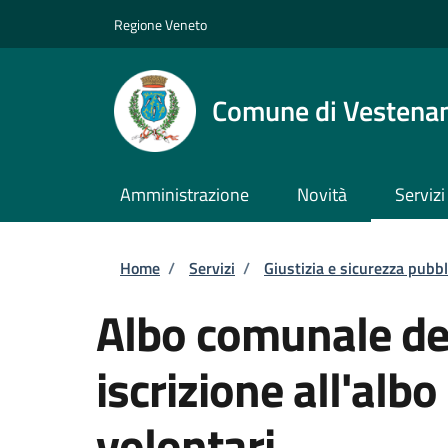
Salta al contenuto principale
Skip to footer content
Regione Veneto
Comune di Vestena
Amministrazione
Novità
Servizi
Briciole di pane
Home
/
Servizi
/
Giustizia e sicurezza pubbl
Albo comunale dei
iscrizione all'alb
volontari