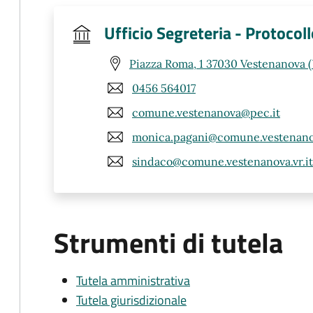
Ufficio Segreteria - Protocol
Piazza Roma, 1 37030 Vestenanova 
0456 564017
comune.vestenanova@pec.it
monica.pagani@comune.vestenanov
sindaco@comune.vestenanova.vr.it
Strumenti di tutela
Tutela amministrativa
Tutela giurisdizionale