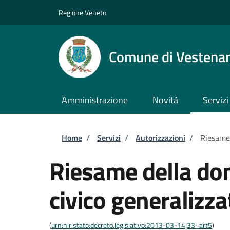
Salta al contenuto principale
Skip to footer content
Regione Veneto
Comune di Vestena
Amministrazione
Novità
Servizi
Briciole di pane
Home
/
Servizi
/
Autorizzazioni
/
Riesame 
Riesame della do
civico generalizza
(
urn:nir:stato:decreto.legislativo:2013-03-14;33~art5
)