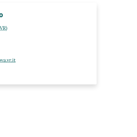
lo
(VR)
a.vr.it