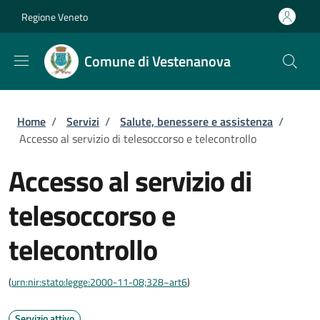
Salta al contenuto principale
Skip to footer content
Regione Veneto
Comune di Vestenanova
Briciole di pane
Home
/
Servizi
/
Salute, benessere e assistenza
/
Accesso al servizio di telesoccorso e telecontrollo
Accesso al servizio di
telesoccorso e
telecontrollo
(
urn:nir:stato:legge:2000-11-08;328~art6
)
Servizio attivo