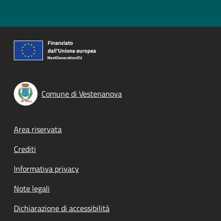
Comune di Vestenanova
Footer menu
Area riservata
Crediti
Informativa privacy
Note legali
Dichiarazione di accessibilità