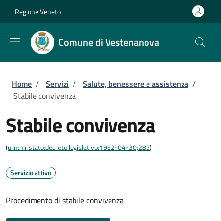
Salta al contenuto principale
Skip to footer content
Regione Veneto
Comune di Vestenanova
Briciole di pane
Home
/
Servizi
/
Salute, benessere e assistenza
/
Stabile convivenza
Stabile convivenza
(
urn:nir:stato:decreto.legislativo:1992-04-30;285
)
Servizio attivo
Procedimento di stabile convivenza