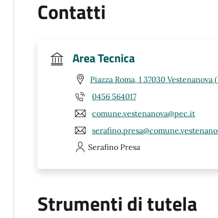
Contatti
Area Tecnica
Piazza Roma, 1 37030 Vestenanova 
0456 564017
comune.vestenanova@pec.it
serafino.presa@comune.vestenanova
Serafino
Presa
Strumenti di tutela