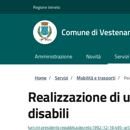
Salta al contenuto principale
Skip to footer content
Regione Veneto
Comune di Vestena
Amministrazione
Novità
Servizi
Briciole di pane
Home
/
Servizi
/
Mobilità e trasporti
/
Rea
Realizzazione di u
disabili
(
urn:nir:presidente.repubblica:decreto:1992-12-16;495~ar