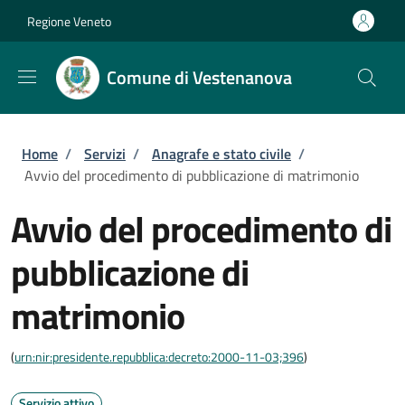
Salta al contenuto principale
Skip to footer content
Regione Veneto
Comune di Vestenanova
Briciole di pane
Home
/
Servizi
/
Anagrafe e stato civile
/
Avvio del procedimento di pubblicazione di matrimonio
Avvio del procedimento di
pubblicazione di
matrimonio
(
urn:nir:presidente.repubblica:decreto:2000-11-03;396
)
Servizio attivo