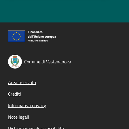
Comune di Vestenanova
Footer menu
Area riservata
Crediti
Informativa privacy
Note legali
Dichiarazione di accessibilità