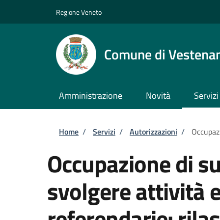
Salta al contenuto principale
Skip to footer content
Regione Veneto
Comune di Vestena
Amministrazione
Novità
Servizi
Briciole di pane
Home
/
Servizi
/
Autorizzazioni
/
Occupazi
Occupazione di su
svolgere attività e
referendarie: rilas