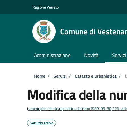
Salta al contenuto principale
Skip to footer content
Regione Veneto
Comune di Vestena
Amministrazione
Novità
Servizi
Briciole di pane
Home
/
Servizi
/
Catasto e urbanistica
/
M
Modifica della nu
(
urn:nir:presidente.repubblica:decreto:1989-05-30;223~ar
Servizio attivo