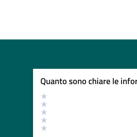
Quanto sono chiare le info
Valutazione
Valuta 5 stelle su 5
Valuta 4 stelle su 5
Valuta 3 stelle su 5
Valuta 2 stelle su 5
Valuta 1 stelle su 5