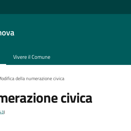
nova
Vivere il Comune
odifica della numerazione civica
merazione civica
t43
)