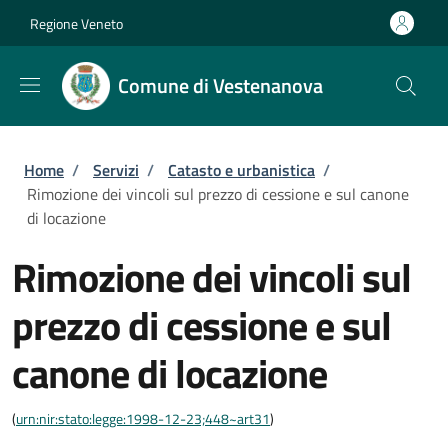
Salta al contenuto principale
Skip to footer content
Regione Veneto
Comune di Vestenanova
Briciole di pane
Home
/
Servizi
/
Catasto e urbanistica
/
Rimozione dei vincoli sul prezzo di cessione e sul canone
di locazione
Rimozione dei vincoli sul
prezzo di cessione e sul
canone di locazione
(
urn:nir:stato:legge:1998-12-23;448~art31
)