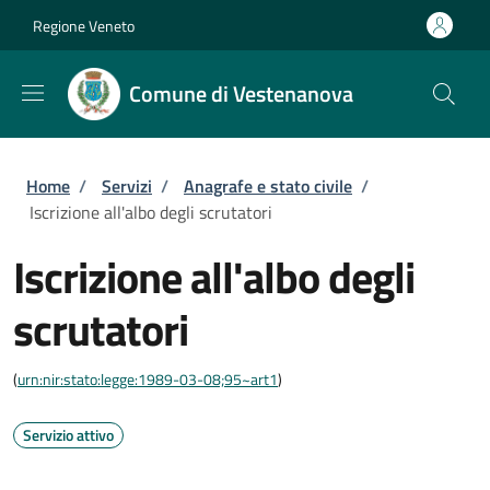
Salta al contenuto principale
Skip to footer content
Regione Veneto
Comune di Vestenanova
Briciole di pane
Home
/
Servizi
/
Anagrafe e stato civile
/
Iscrizione all'albo degli scrutatori
Iscrizione all'albo degli
scrutatori
(
urn:nir:stato:legge:1989-03-08;95~art1
)
Servizio attivo