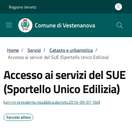
Salta al contenuto principale
Skip to footer content
Regione Veneto
Comune di Vestenanova
Briciole di pane
Home
/
Servizi
/
Catasto e urbanistica
/
Accesso ai servizi del SUE (Sportello Unico Edilizia)
Accesso ai servizi del SUE
(Sportello Unico Edilizia)
(
urn:nir:presidente.repubblica:decreto:2010-09-07;160
)
Servizio attivo