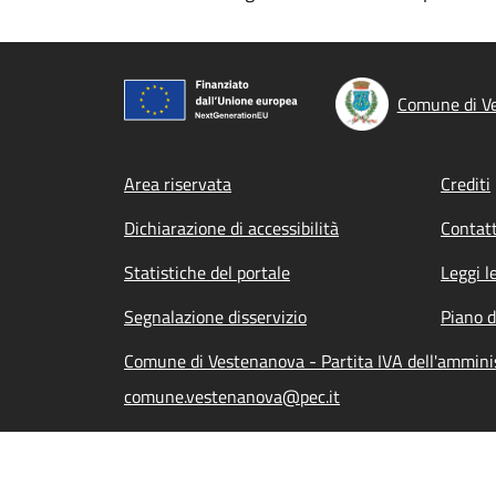
Comune di V
Footer menu
Area riservata
Crediti
Dichiarazione di accessibilità
Contatt
Statistiche del portale
Leggi l
Segnalazione disservizio
Piano d
Comune di Vestenanova - Partita IVA dell'ammin
comune.vestenanova@pec.it