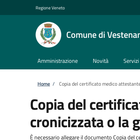
Salta al contenuto principale
Skip to footer content
Regione Veneto
Comune di Vestena
Amministrazione
Novità
Servizi
Briciole di pane
Home
/
Copia del certificato medico attestante
Copia del certific
cronicizzata o la 
È necessario allegare il documento Copia del cer