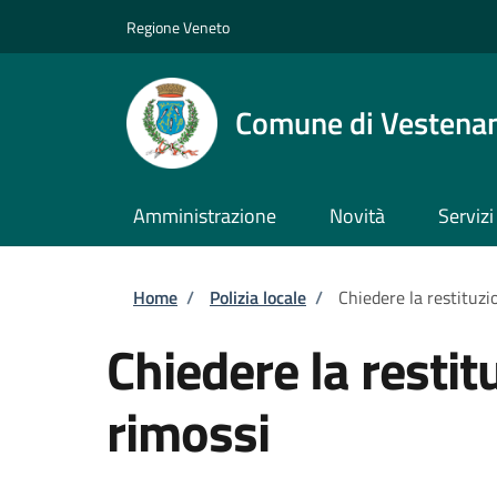
Salta al contenuto principale
Skip to footer content
Regione Veneto
Comune di Vestena
Amministrazione
Novità
Servizi
Briciole di pane
Home
/
Polizia locale
/
Chiedere la restituzio
Chiedere la restitu
rimossi