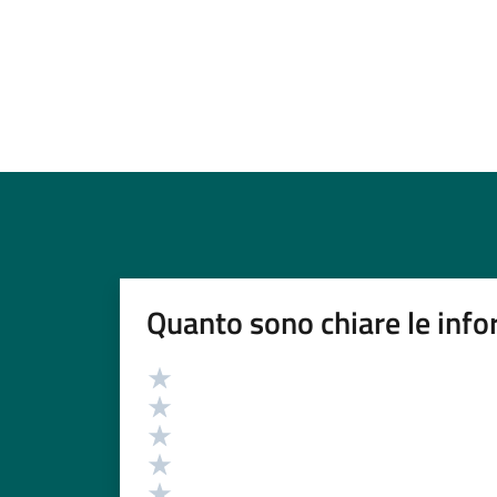
Quanto sono chiare le info
Valutazione
Valuta 5 stelle su 5
Valuta 4 stelle su 5
Valuta 3 stelle su 5
Valuta 2 stelle su 5
Valuta 1 stelle su 5