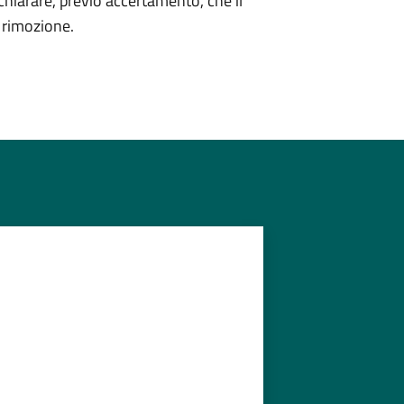
hiarare, previo accertamento, che il
a rimozione.