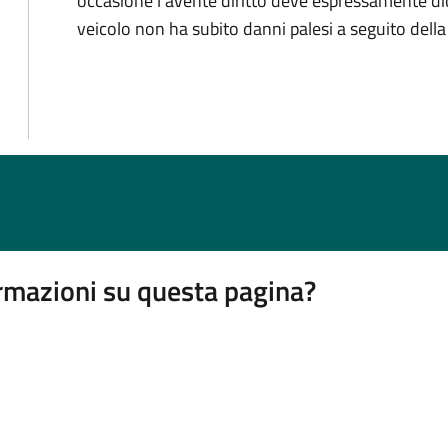
occasione l'avente diritto deve espressamente dic
veicolo non ha subito danni palesi a seguito dell
rmazioni su questa pagina?