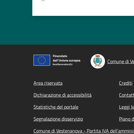
Comune di V
Footer menu
Area riservata
Crediti
Dichiarazione di accessibilità
Contatt
Statistiche del portale
Leggi l
Segnalazione disservizio
Piano d
Comune di Vestenanova - Partita IVA dell'ammin