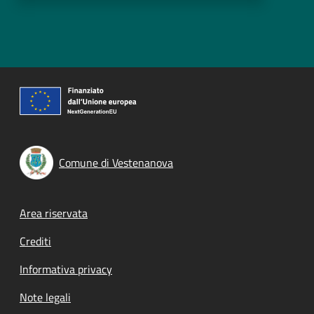
Comune di Vestenanova
Footer menu
Area riservata
Crediti
Informativa privacy
Note legali