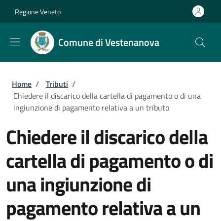
Salta al contenuto principale
Skip to footer content
Regione Veneto
Comune di Vestenanova
Briciole di pane
Home
/
Tributi
/
Chiedere il discarico della cartella di pagamento o di una
ingiunzione di pagamento relativa a un tributo
Chiedere il discarico della
cartella di pagamento o di
una ingiunzione di
pagamento relativa a un