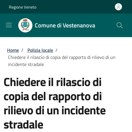
Salta al contenuto principale
Skip to footer content
Regione Veneto
Comune di Vestenanova
Briciole di pane
Home
/
Polizia locale
/
Chiedere il rilascio di copia del rapporto di rilievo di un
incidente stradale
Chiedere il rilascio di
copia del rapporto di
rilievo di un incidente
stradale